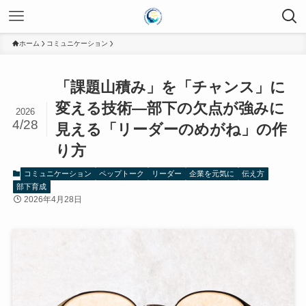
ホーム
コミュニケーション
「課題山積み」を「チャンス」に
変える技術―部下の欠点が強みに
2026
4/28
見える「リーダーのめがね」の作
り方
コミュニケーション
ペップトーク
リーダー
企業を元気に
伝え方
部下育成
2026年4月28日