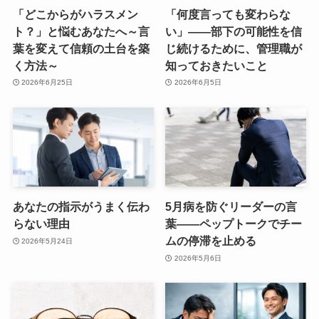
「どこからがハラスメン
「何度言っても変わらな
ト？」と悩むあなたへ～言
い」——部下の可能性を信
葉を変えて信頼の土台を築
じ続けるために、管理職が
く方法～
知っておきたいこと
2026年6月25日
2026年6月5日
あなたの指示がうまく伝わ
5月病を防ぐリーダーの言
らない理由
葉——ペップトークでチー
ムの停滞を止める
2026年5月24日
2026年5月6日